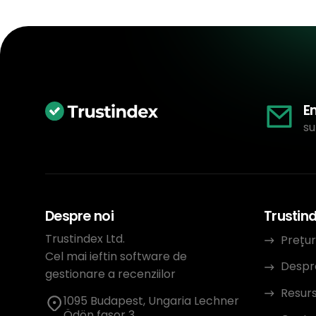
E
su
Despre noi
Trustin
Trustindex Ltd.
Prețur
Cel mai ieftin software de
Despr
gestionare a recenziilor
Resur
1095 Budapest, Ungaria Lechner
Ödön fasor 3.