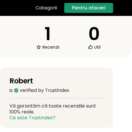
Pentru afaceri
Categorii
1
0
Recenzii
Util
Robert
is
verified by Trustindex
Vă garantăm că toate recenziile sunt
100% reale.
Ce este Trustindex?