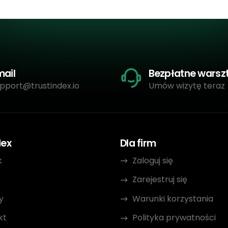
mail
Bezpłatne warsz
pport@trustindex.io
Umów wizytę teraz
dex
Dla firm
k
Zaloguj się
Zarejestruj się
y
Warunki korzystania
kt
Polityka prywatności