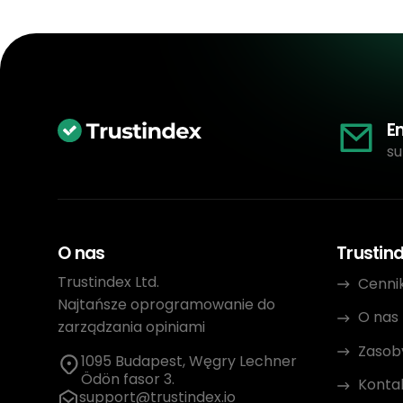
E
su
O nas
Trustin
Trustindex Ltd.
Cenni
Najtańsze oprogramowanie do
O nas
zarządzania opiniami
Zasob
1095 Budapest, Węgry Lechner
Ödön fasor 3.
Konta
support@trustindex.io