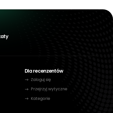
taty
Dla recenzentów
Zaloguj się
Przejrzyj wytyczne
Kategorie