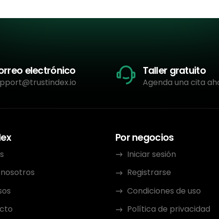
orreo electrónico
Taller gratuito
pport@trustindex.io
Agenda una cita ah
dex
Por negocios
s
Iniciar sesión
 nosotros
Registrarse
sos
Condiciones de uso
cto
Política de privacidad