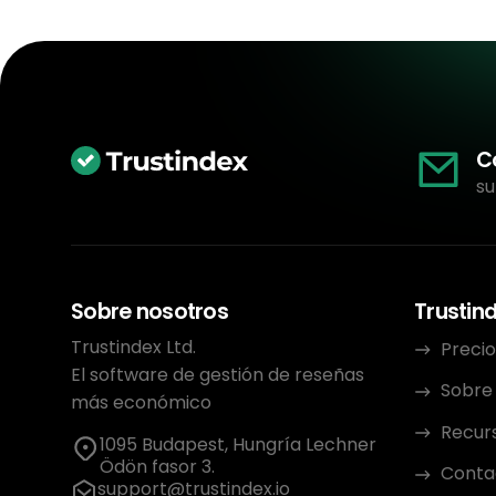
C
su
Sobre nosotros
Trustin
Trustindex Ltd.
Precio
El software de gestión de reseñas
Sobre
más económico
Recur
1095 Budapest, Hungría Lechner
Ödön fasor 3.
Conta
support@trustindex.io