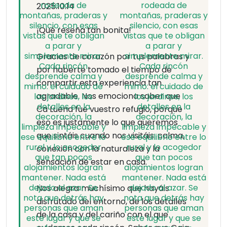
nosotros. Da gusto encontrar lugares donde se
2025.10.14
respete a los animales, donde no hay “peros” ni
miradas raras, sino comprensión, cariño y
¡Qué reseña tan bonita!
normalidad.
Gracias de corazón por tus palabras y
Los alrededores ofrecen infinidad de planes:
por haberte tomado el tiempo de
rutas preciosas por el Parque Natural de las
compartir esta experiencia tan
Ubiñas-La Mesa, pueblos llenos de historia, y
agradable. Nos emociona saber que
esa mezcla de montaña, bosque y agua que
Ca Luena fue vuestro refugio, porque
hace de Quirós un auténtico paraíso. Desde la
eso es justamente lo que queremos
casa se pueden hacer pequeños paseos o
que sintáis cuando nos visitáis: calma,
excursiones más largas, y todo está tan bien
conexión con la naturaleza y la
señalizado que resulta fácil disfrutar sin prisas.
sensación de estar en casa.
Al final, lo que te llevas de Ca Luena va mucho
Nos alegra muchísimo que hayáis
más allá del descanso o del paisaje: es la
disfrutado del entorno, de los detalles
sensación de haber estado en un sitio cuidado
de la casa y del cariño con el que