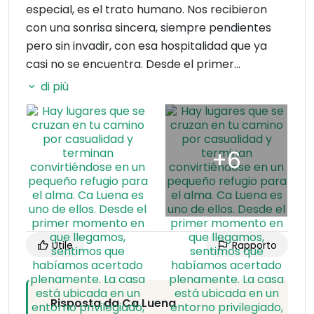
especial, es el trato humano. Nos recibieron
con una sonrisa sincera, siempre pendientes
pero sin invadir, con esa hospitalidad que ya
casi no se encuentra. Desde el primer
momento nos hicieron sentir parte del lugar,
di più
ayudándonos en todo, aconsejándonos rutas y
sitios para comer, y transmitiendo ese amor
tan auténtico por el valle de Quirós.
Viajábamos con Gaia, nuestra perra, y no
puedo agradecer lo suficiente lo bien que fue
acogida. En Ca Luena entienden que los
animales son parte de la familia, y eso se nota
en los gestos y en la naturalidad con la que nos
Utile
Rapporto
trataron. Gaia estuvo feliz, correteando por los
alrededores, explorando cada rincón y
disfrutando del campo tanto o más que
Risposta da Ca Luena