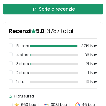
Scrie o recenzie
Recenzii
5.0
|
3787
total
5 stars
3719 buc
4 stars
36 buc
3 stars
21 buc
2 stars
1 buc
1 star
10 buc
Filtru sursă
660 buc
3081 buc
46 buc