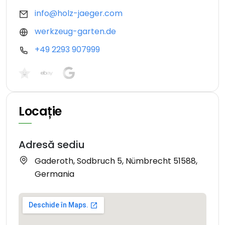
info@holz-jaeger.com
werkzeug-garten.de
+49 2293 907999
Locație
Adresă sediu
Gaderoth, Sodbruch 5, Nümbrecht 51588,
Germania