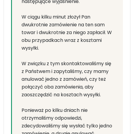
następujące wyjaśnienie.
W ciągu kilku minut złożył Pan
dwukrotnie zamówienie na ten sam
towar i dwukrotnie za niego zapłacił. W
obu przypadkach wraz z kosztami
wysyłki.
W związku z tym skontaktowaliśmy się
z Państwem i zapytaliśmy, czy mamy
anulować jedno z zamówień, czy też
połączyć oba zamówienia, aby
zaoszczędzić na kosztach wysyłki.
Ponieważ po kilku dniach nie
otrzymaliśmy odpowiedzi,
zdecydowaliśmy się wysłać tylko jedno
zamówienie, a drugie anulować.