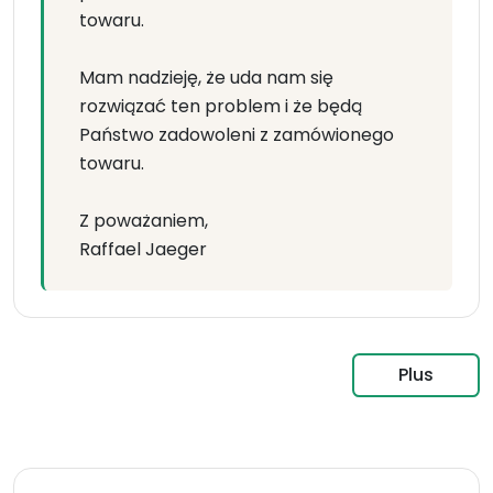
towaru.
Mam nadzieję, że uda nam się
rozwiązać ten problem i że będą
Państwo zadowoleni z zamówionego
towaru.
Z poważaniem,
Raffael Jaeger
Plus