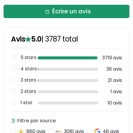
Écrire un avis
Avis
5.0
|
3787
total
5 stars
3719 avis
4 stars
36 avis
3 stars
21 avis
2 stars
1 avis
1 star
10 avis
Filtre par source
660 avis
3081 avis
46 avis