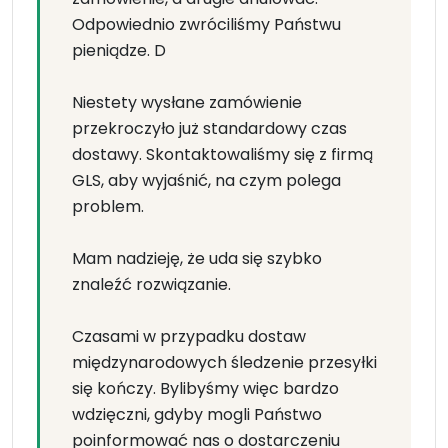
Odpowiednio zwróciliśmy Państwu
pieniądze. D
Niestety wysłane zamówienie
przekroczyło już standardowy czas
dostawy. Skontaktowaliśmy się z firmą
GLS, aby wyjaśnić, na czym polega
problem.
Mam nadzieję, że uda się szybko
znaleźć rozwiązanie.
Czasami w przypadku dostaw
międzynarodowych śledzenie przesyłki
się kończy. Bylibyśmy więc bardzo
wdzięczni, gdyby mogli Państwo
poinformować nas o dostarczeniu