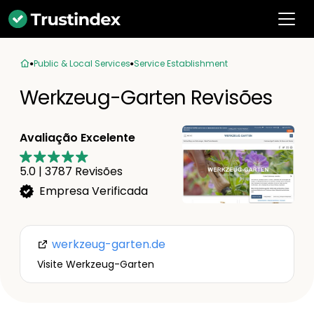
Public & Local Services
Service Establishment
Werkzeug-Garten Revisões
Avaliação Excelente
5.0
|
3787
Revisões
Empresa Verificada
werkzeug-garten.de
Visite Werkzeug-Garten