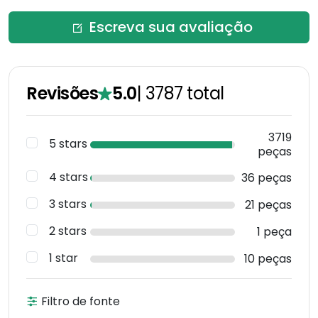
Escreva sua avaliação
Revisões
5.0
|
3787
total
3719
5 stars
peças
4 stars
36 peças
3 stars
21 peças
2 stars
1 peça
1 star
10 peças
Filtro de fonte