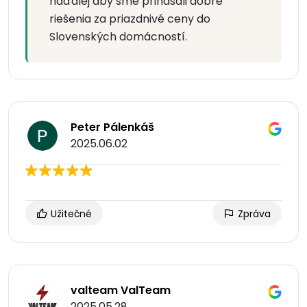
naďalej aby sme prinášali dobré
riešenia za priazdnivé ceny do
Slovenských domácností.
Peter Pálenkáš
2025.06.02
Užitečné
Zpráva
valteam ValTeam
2025.05.28