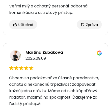
Veľmi milý a ochotný personál, odborná
komunikácia a ústretový prístup.
Užitečné
Zpráva
Martina Zubáková
2025.09.09
Chcem sa poďakovať za úžasné poradenstvo,
ochotu a nekonečnú trpezlivosť zodpovedať
každú jednu otázku. Máme od nich kúpeľňový
radiátor, maximálna spokojnosť. Ďakujeme za
ľudský prístup🙏