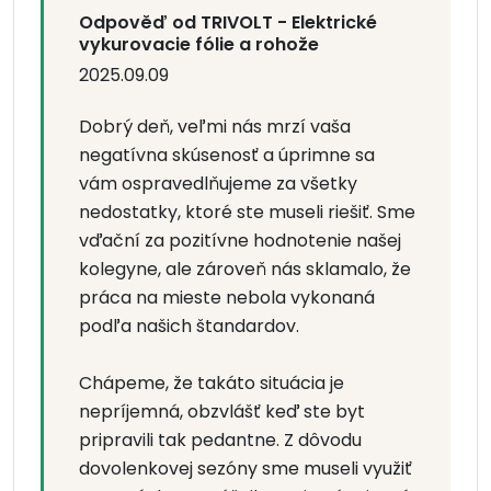
Odpověď od TRIVOLT - Elektrické
vykurovacie fólie a rohože
2025.09.09
Dobrý deň, veľmi nás mrzí vaša
negatívna skúsenosť a úprimne sa
vám ospravedlňujeme za všetky
nedostatky, ktoré ste museli riešiť. Sme
vďační za pozitívne hodnotenie našej
kolegyne, ale zároveň nás sklamalo, že
práca na mieste nebola vykonaná
podľa našich štandardov.
Chápeme, že takáto situácia je
nepríjemná, obzvlášť keď ste byt
pripravili tak pedantne. Z dôvodu
dovolenkovej sezóny sme museli využiť