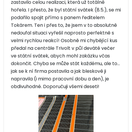
zastavilo celou realizaci, která už totálně
hořela. I přesto, že byl státní svátek (8.5.), se mi
podařilo spojit přímo s panem ředitelem
Tokárem. Ten i přes to, že jsem v to absolutně
nedoufal situaci vyřešil naprosto perfektně s
velmi rychlou reakcí! Osobně mi chybějící kus
předal na centrále Trivolt v půl deváté večer
ve státní svátek, abych mohl zakázku včas
dokončit. Chyba se může stát každému, ale to…
jak se k ní firma postavila a jak bleskově ji
napravila (i mimo pracovní dobu a den), je
obdivuhodné. Doporučuji všemi deseti!