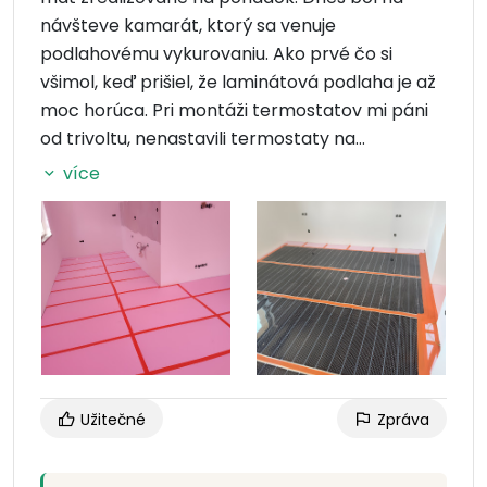
návšteve kamarát, ktorý sa venuje
podlahovému vykurovaniu. Ako prvé čo si
všimol, keď prišiel, že laminátová podlaha je až
moc horúca. Pri montáži termostatov mi páni
od trivoltu, nenastavili termostaty na
laminátovú podlahu, (max. teplota podlahy
více
27°C), ale všetky boli nastavené na keramickú
podlahu (max. teplota podlahy 35°C).
Dajte si pri realizácii vykurovania svojpomocne
pozor aj na takého detaily, vplyvom
prehrievania podlahy, môže dôjsť k zlomeniu
zámku klikovej podlahy, prípadne zmrštenie
celej podlahy.
Užitečné
Zpráva