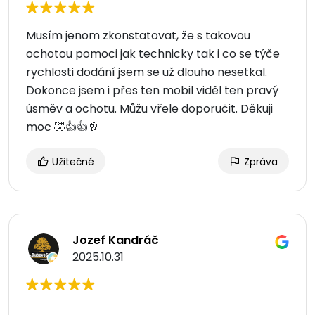
Musím jenom zkonstatovat, že s takovou
ochotou pomoci jak technicky tak i co se týče
rychlosti dodání jsem se už dlouho nesetkal.
Dokonce jsem i přes ten mobil viděl ten pravý
úsměv a ochotu. Můžu vřele doporučit. Děkuji
moc 🤣👍👍🥂
Užitečné
Zpráva
Jozef Kandráč
2025.10.31