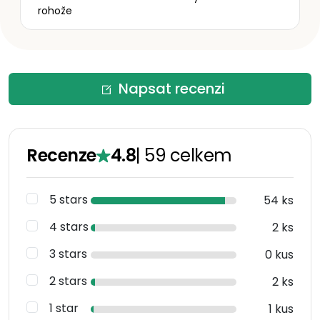
rohože
Napsat recenzi
Recenze
4.8
|
59
celkem
5 stars
54 ks
4 stars
2 ks
3 stars
0 kus
2 stars
2 ks
1 star
1 kus