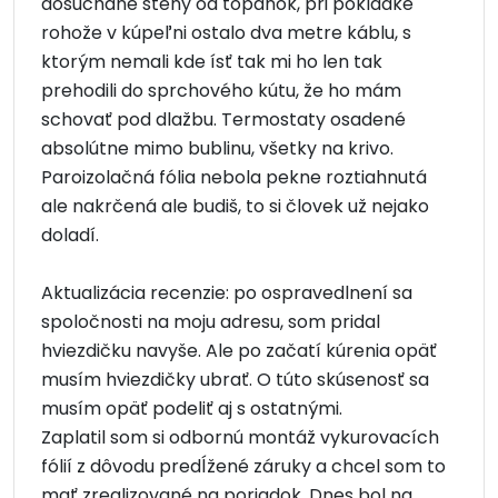
došuchane steny od topánok, pri pokladke
rohože v kúpeľni ostalo dva metre káblu, s
ktorým nemali kde ísť tak mi ho len tak
prehodili do sprchového kútu, že ho mám
schovať pod dlažbu. Termostaty osadené
absolútne mimo bublinu, všetky na krivo.
Paroizolačná fólia nebola pekne roztiahnutá
ale nakrčená ale budiš, to si človek už nejako
doladí.
Aktualizácia recenzie: po ospravedlnení sa
spoločnosti na moju adresu, som pridal
hviezdičku navyše. Ale po začatí kúrenia opäť
musím hviezdičky ubrať. O túto skúsenosť sa
musím opäť podeliť aj s ostatnými.
Zaplatil som si odbornú montáž vykurovacích
fólií z dôvodu predĺžené záruky a chcel som to
mať zrealizované na poriadok. Dnes bol na