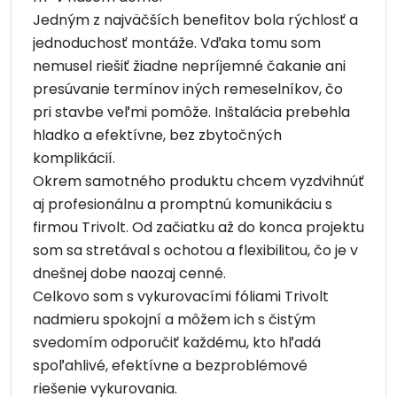
Jedným z najväčších benefitov bola rýchlosť a
jednoduchosť montáže. Vďaka tomu som
nemusel riešiť žiadne nepríjemné čakanie ani
presúvanie termínov iných remeselníkov, čo
pri stavbe veľmi pomôže. Inštalácia prebehla
hladko a efektívne, bez zbytočných
komplikácií.
Okrem samotného produktu chcem vyzdvihnúť
aj profesionálnu a promptnú komunikáciu s
firmou Trivolt. Od začiatku až do konca projektu
som sa stretával s ochotou a flexibilitou, čo je v
dnešnej dobe naozaj cenné.
Celkovo som s vykurovacími fóliami Trivolt
nadmieru spokojní a môžem ich s čistým
svedomím odporučiť každému, kto hľadá
spoľahlivé, efektívne a bezproblémové
riešenie vykurovania.