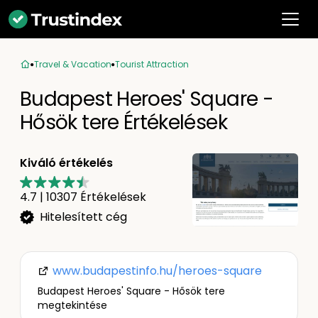
Travel & Vacation
Tourist Attraction
Budapest Heroes' Square -
Hősök tere Értékelések
Kiváló értékelés
4.7
|
10307
Értékelések
Hitelesített cég
www.budapestinfo.hu/heroes-square
Budapest Heroes' Square - Hősök tere
megtekintése