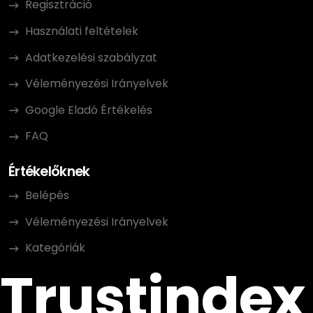
Regisztráció
Használati feltételek
Adatkezelési szabályzat
Véleményezési Irányelvek
Google Eladó Értékelés
FAQ
Értékelőknek
Belépés
Véleményezési Irányelvek
Kategóriák
Trustindex