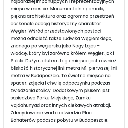
najbardziej imponujących i reprezentacyjnych
miejsc w mieście. Monumentalne pomniki,
piękna architektura oraz ogromna przestrzeń
doskonale oddają historyczny charakter
Węgier. Wśród przedstawionych postaci
można odnaleźć także Ludwika Węgierskiego,
znanego po węgiersku jako Nagy Lajos –
władcę, który był zarówno królem Węgier, jak i
Polski. Dużym atutem tego miejsca jest również
bliskość historycznej linii metra M1, pierwszej linii
metra w Budapeszcie. To świetne miejsce na
spacer, zdjęcia i chwilę odpoczynku podczas
zwiedzania stolicy. Dodatkowym plusem jest
sąsiedztwo Parku Miejskiego, Zamku
Vajdahunyad oraz innych ciekawych atrakcji.
Zdecydowanie warto odwiedzić Plac
Bohaterów podczas pobytu w Budapeszcie.