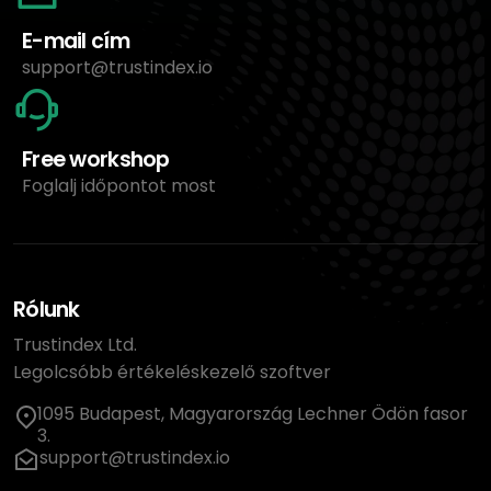
E-mail cím
support@trustindex.io
Free workshop
Foglalj időpontot most
Rólunk
Trustindex Ltd.
Legolcsóbb értékeléskezelő szoftver
1095 Budapest, Magyarország Lechner Ödön fasor
3.
support@trustindex.io