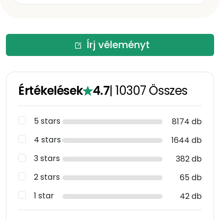
Írj véleményt
Értékelések
4.7
|
10307
Összes
5 stars
8174 db
4 stars
1644 db
3 stars
382 db
2 stars
65 db
1 star
42 db