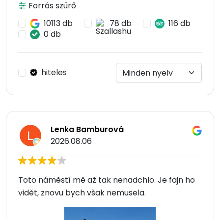
Forrás szűrő
10113 db
78 db
116 db
0 db
hiteles
Lenka Bamburová
2026.08.06
Toto náměstí mě až tak nenadchlo. Je fajn ho
vidět, znovu bych však nemusela.