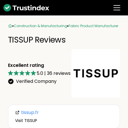
Construction & Manufacturing
Fabric Product Manufacturer
TISSUP Reviews
Excellent rating
5.0
|
36
reviews
Verified Company
tissup.fr
Visit TISSUP