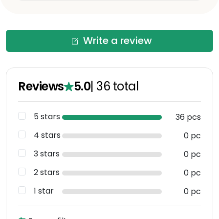
Write a review
Reviews
5.0
|
36
total
5 stars
36 pcs
4 stars
0 pc
3 stars
0 pc
2 stars
0 pc
1 star
0 pc