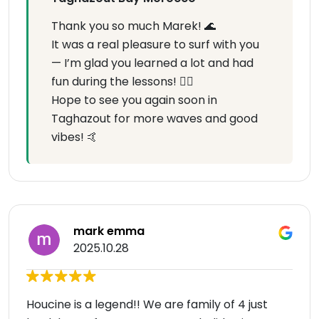
Thank you so much Marek! 🌊
It was a real pleasure to surf with you
— I’m glad you learned a lot and had
fun during the lessons! 🏄‍♂️
Hope to see you again soon in
Taghazout for more waves and good
vibes! 🤙
mark emma
2025.10.28
Houcine is a legend!! We are family of 4 just