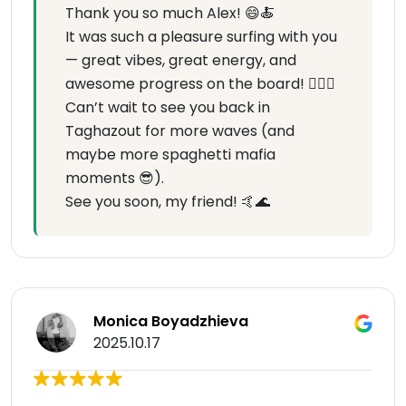
Thank you so much Alex! 😄🍝
It was such a pleasure surfing with you
— great vibes, great energy, and
awesome progress on the board! 🏄‍♂️🔥
Can’t wait to see you back in
Taghazout for more waves (and
maybe more spaghetti mafia
moments 😎).
See you soon, my friend! 🤙🌊
Monica Boyadzhieva
2025.10.17