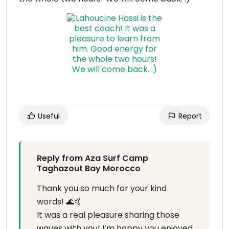
Useful
Report
Reply from Aza Surf Camp
Taghazout Bay Morocco
Thank you so much for your kind
words! 🌊🤙
It was a real pleasure sharing those
waves with you! I’m happy you enjoyed