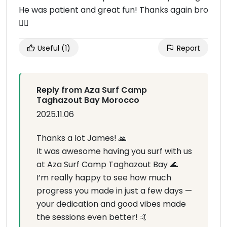
He was patient and great fun! Thanks again bro
🏄‍♂️
Useful
(1)
Report
Reply from Aza Surf Camp
Taghazout Bay Morocco
2025.11.06
Thanks a lot James! 🙏
It was awesome having you surf with us
at Aza Surf Camp Taghazout Bay 🌊
I’m really happy to see how much
progress you made in just a few days —
your dedication and good vibes made
the sessions even better! 🤙