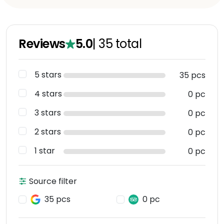
Reviews
5.0
|
35
total
5 stars
35 pcs
4 stars
0 pc
3 stars
0 pc
2 stars
0 pc
1 star
0 pc
Source filter
35 pcs
0 pc