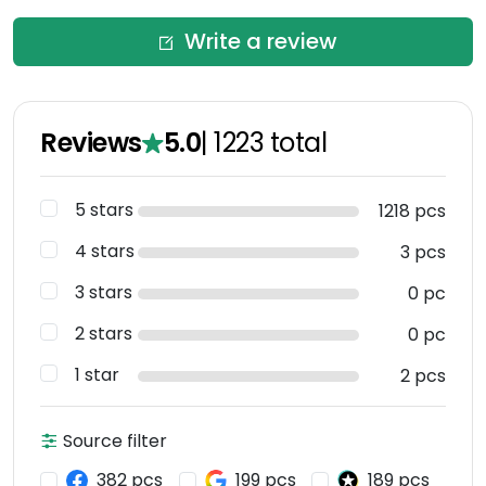
Write a review
Reviews
5.0
|
1223
total
5 stars
1218 pcs
4 stars
3 pcs
3 stars
0 pc
2 stars
0 pc
1 star
2 pcs
Source filter
382 pcs
199 pcs
189 pcs