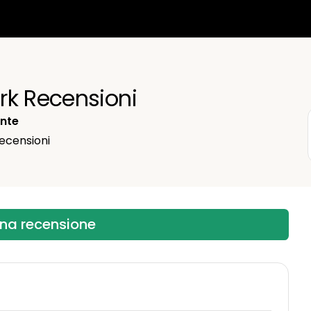
English
Español
rk Recensioni
Françai
Italiano
ente
ecensioni
Nederla
Portugu
una recensione