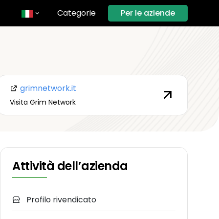
Categorie
Per le aziende
s
grimnetwork.it
nds
Visita Grim Network
ês
Attività dell’azienda
Profilo rivendicato