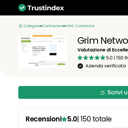
Categorie
Contractors
HVAC Contractor
Grim Netwo
Valutazione di Eccell
5.0
|
150
R
Azienda verificata
Scrivi 
Recensioni
5.0
|
150
totale