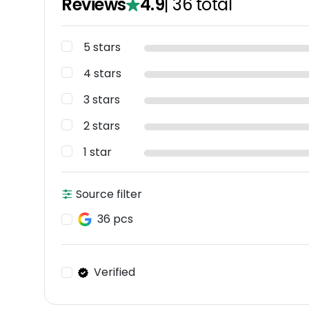
Reviews
4.9
|
36
total
5 stars
4 stars
3 stars
2 stars
1 star
Source filter
36 pcs
Verified