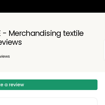
- Merchandising textile
eviews
views
te a review