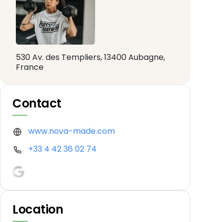
530 Av. des Templiers, 13400 Aubagne,
France
Contact
www.nova-made.com
+33 4 42 36 02 74
Location