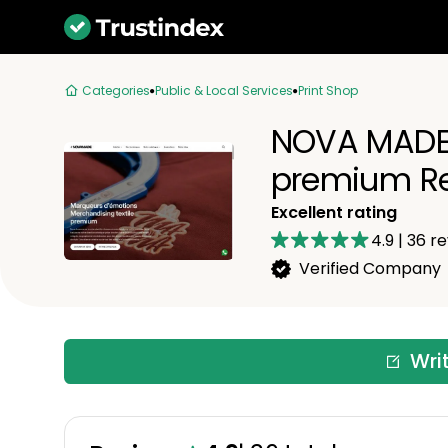
Categories
Public & Local Services
Print Shop
NOVA MADE 
premium R
Excellent rating
4.9
|
36
re
Verified Company
Wri