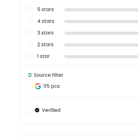
5 stars
4 stars
3 stars
2 stars
1 star
Source filter
115 pcs
Verified