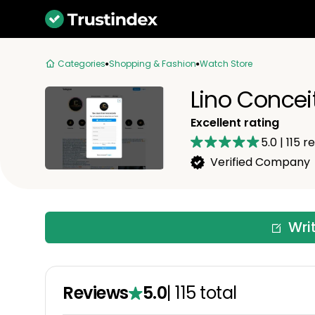
Categories
Shopping & Fashion
Watch Store
Lino Concei
Excellent rating
5.0
|
115
re
Verified Company
Wri
Reviews
5.0
|
115
total