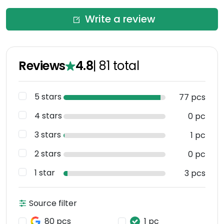
Write a review
Reviews
4.8
|
81
total
5 stars
77 pcs
4 stars
0 pc
3 stars
1 pc
2 stars
0 pc
1 star
3 pcs
Source filter
80 pcs
1 pc