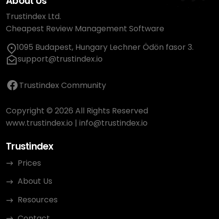
About Us
Trustindex Ltd.
Cheapest Review Management Software
1095 Budapest, Hungary Lechner Ödön fasor 3.
support@trustindex.io
Trustindex Community
Copyright © 2026 All Rights Reserved
www.trustindex.io
|
info@trustindex.io
Trustindex
Prices
About Us
Resources
Contact