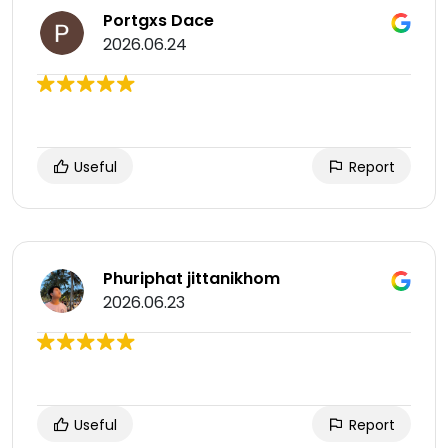
Portgxs Dace
2026.06.24
Useful
Report
Phuriphat jittanikhom
2026.06.23
Useful
Report