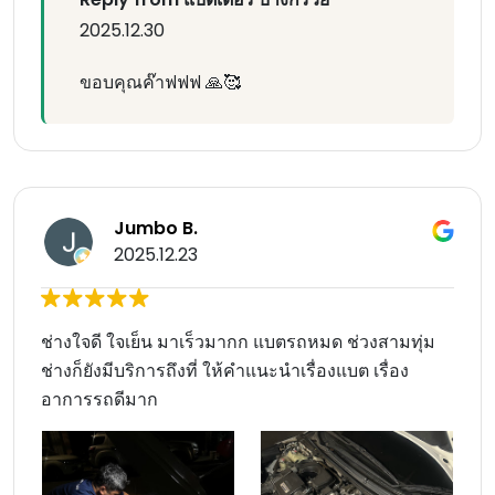
2025.12.30
ขอบคุณค๊าฟฟฟ 🙏🥰​
Jumbo B.
2025.12.23
ช่างใจดี ใจเย็น มาเร็วมากก แบตรถหมด ช่วงสามทุ่ม
ช่างก็ยังมีบริการถึงที่ ให้คำแนะนำเรื่องแบต เรื่อง
อาการรถดีมาก