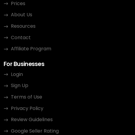
Prices
About Us
Resources
Contact
Affiliate Program
For Businesses
Login
Sign Up
Terms of Use
Privacy Policy
Review Guidelines
Google Seller Rating