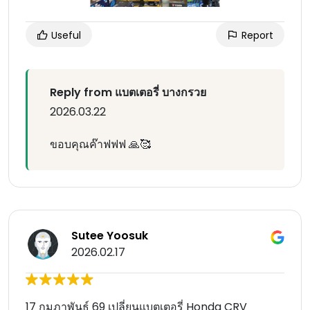
Useful
Report
Reply from แบตเตอรี่ บางกรวย
2026.03.22
ขอบคุณค๊าฟฟฟ 🙏🥰​
Sutee Yoosuk
2026.02.17
17 กุมภาพันธ์ 69 เปลี่ยนแบตเตอรี่ Honda CRV