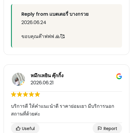
Reply from แบตเตอรี่ บางกรวย
2026.06.24
ขอบคุณค๊าฟฟฟ 🙏🥰​
หมึกเหยิน คุ๊กกิ้ง
2026.06.21
บริการดี ให้คำแนะนำดี ราคาย่อมเยา มีบริการนอก
สถานที่ด้วยค่ะ
Useful
Report