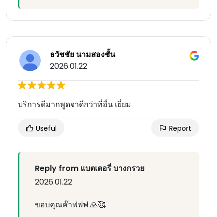
ธวัชชัย นามสองชั้น
2026.01.22
บริการดีมากพูดจาดีกว่าที่อื่น เยี่ยม
Useful
Report
Reply from แบตเตอรี่ บางกรวย
2026.01.22
ขอบคุณค๊าฟฟฟ 🙏🥰​