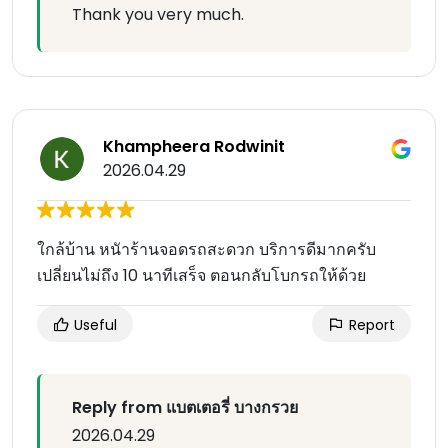
Thank you very much.
Khampheera Rodwinit
2026.04.29
ใกล้บ้าน หนัาร้านจอดรถสะดวก บริการดีมากครับ
เปลี่ยนไม่ถึง 10 นาทีเสร็จ ตอนกลับโบกรถให้ด้วย
Useful
Report
Reply from แบตเตอรี่ บางกรวย
2026.04.29