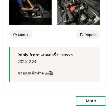
Useful
Report
Reply from แบตเตอรี่ บางกรวย
2025.12.24
ขอบคุณค๊าฟฟฟ 🙏🥰​
More