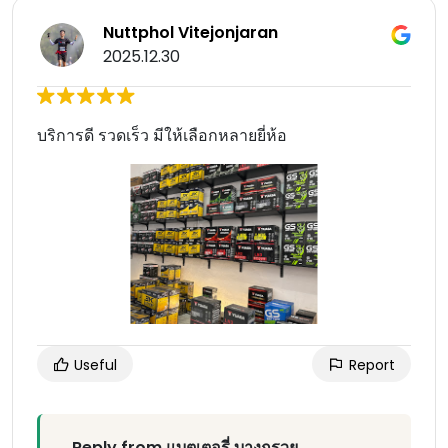
Nuttphol Vitejonjaran
2025.12.30
บริการดี รวดเร็ว มีให้เลือกหลายยี่ห้อ
Useful
Report
Reply from แบตเตอรี่ บางกรวย