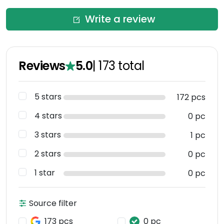
Write a review
Reviews
5.0
|
173
total
5 stars
172 pcs
4 stars
0 pc
3 stars
1 pc
2 stars
0 pc
1 star
0 pc
Source filter
173 pcs
0 pc