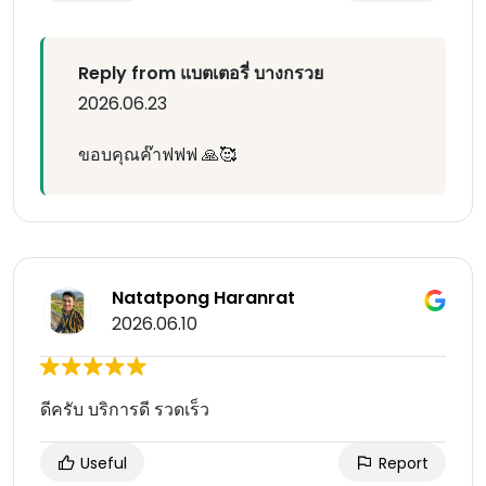
Reply from แบตเตอรี่ บางกรวย
2026.06.23
ขอบคุณค๊าฟฟฟ 🙏🥰​
Natatpong Haranrat
2026.06.10
ดีครับ บริการดี รวดเร็ว
Useful
Report