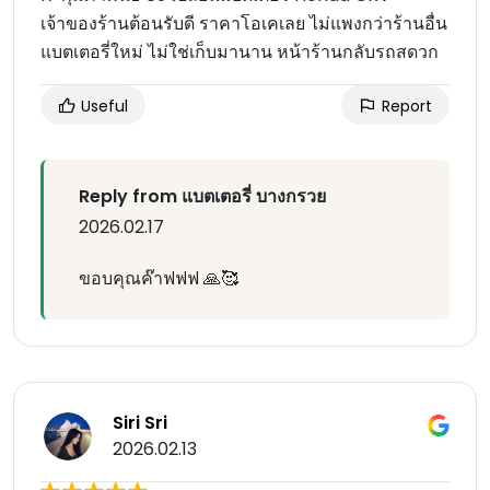
เจ้าของร้านต้อนรับดี ราคาโอเคเลย ไม่แพงกว่าร้านอื่น
แบตเตอรี่ใหม่ ไม่ใช่เก็บมานาน หน้าร้านกลับรถสดวก
Useful
Report
Reply from แบตเตอรี่ บางกรวย
2026.02.17
ขอบคุณค๊าฟฟฟ 🙏🥰​
Siri Sri
2026.02.13