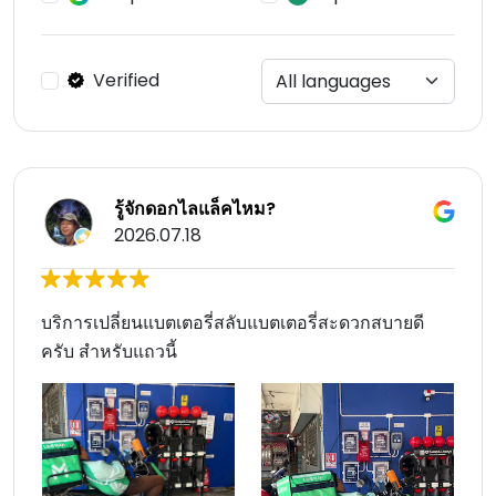
Verified
รู้จักดอกไลแล็คไหม?
2026.07.18
บริการเปลี่ยนแบตเตอรี่สลับแบตเตอรี่สะดวกสบายดี
ครับ สำหรับแถวนี้