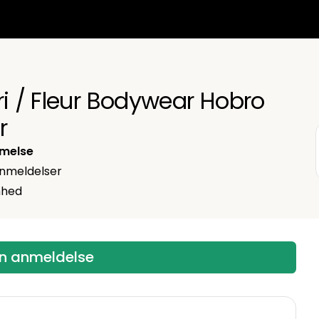
ri / Fleur Bodywear Hobro
r
melse
nmeldelser
mhed
en anmeldelse