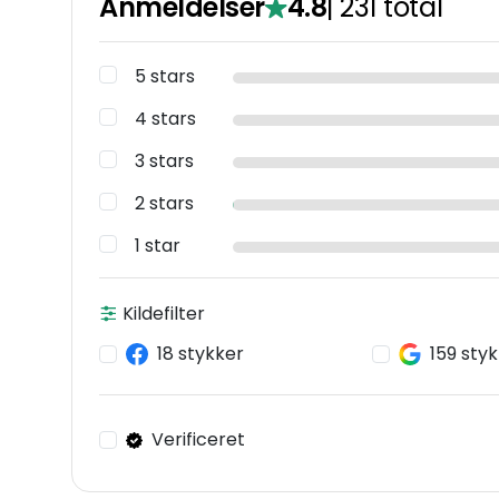
Anmeldelser
4.8
|
231
total
5 stars
4 stars
3 stars
2 stars
1 star
Kildefilter
18 stykker
159 sty
Verificeret