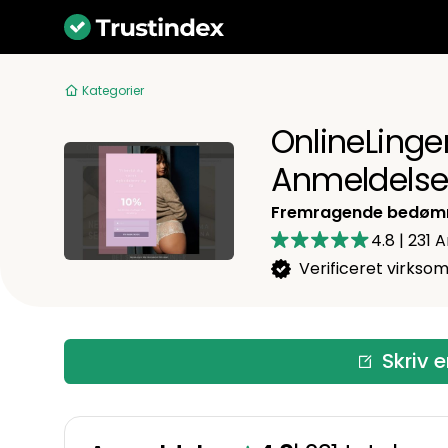
Kategorier
OnlineLinge
Anmeldelse
Fremragende bedøm
4.8
|
231
A
Verificeret virkso
Skriv 