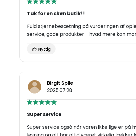
Tak for en skøn butik!!
Fuld stjernebesætning på vurderingen af oplev
service, gode produkter - hvad mere kan ma
Nyttig
Birgit Spile
2025.07.28
Super service
Super service også når varen ikke lige er på h
løsning og alt har altid været virkelig lækker k