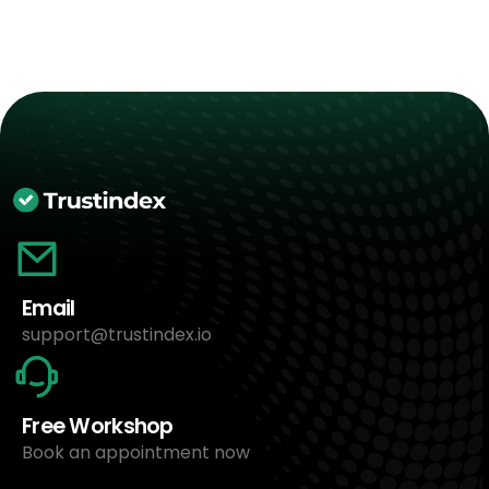
Email
support@trustindex.io
Free Workshop
Book an appointment now