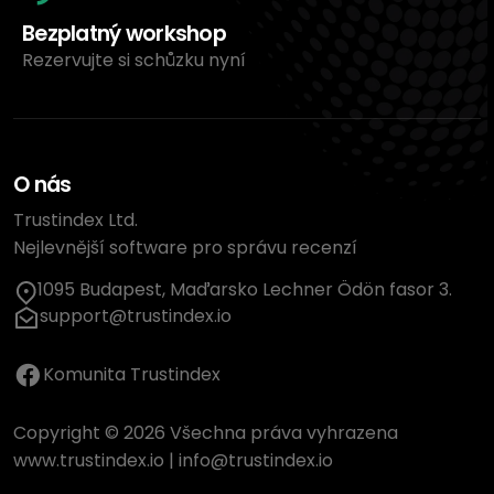
Bezplatný workshop
Rezervujte si schůzku nyní
O nás
Trustindex Ltd.
Nejlevnější software pro správu recenzí
1095 Budapest, Maďarsko Lechner Ödön fasor 3.
support@trustindex.io
Komunita Trustindex
Copyright © 2026 Všechna práva vyhrazena
www.trustindex.io
|
info@trustindex.io