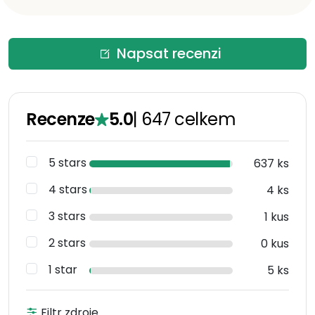
Napsat recenzi
Recenze
5.0
|
647
celkem
5 stars
637 ks
4 stars
4 ks
3 stars
1 kus
2 stars
0 kus
1 star
5 ks
Filtr zdroje