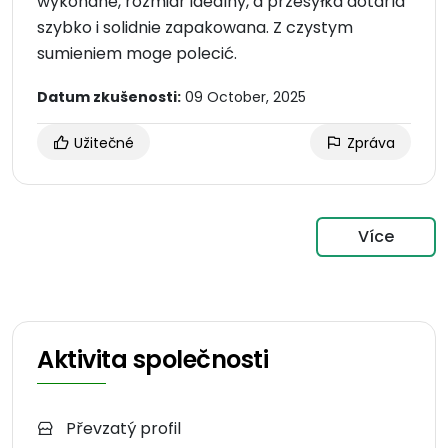
wykonane, rozmiar idealny, a przesyłka dotarla
szybko i solidnie zapakowana. Z czystym
sumieniem moge polecić.
Datum zkušenosti:
09 October, 2025
Užitečné
Zpráva
Více
Aktivita společnosti
Převzatý profil