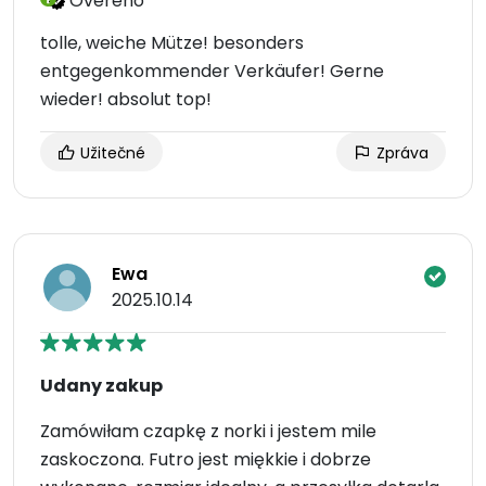
Ověřeno
tolle, weiche Mütze! besonders
entgegenkommender Verkäufer! Gerne
wieder! absolut top!
Užitečné
Zpráva
Ewa
2025.10.14
Udany zakup
Zamówiłam czapkę z norki i jestem mile
zaskoczona. Futro jest miękkie i dobrze