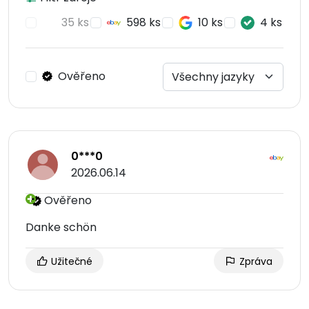
35 ks
598 ks
10 ks
4 ks
Ověřeno
0***0
2026.06.14
Ověřeno
Danke schön
Užitečné
Zpráva