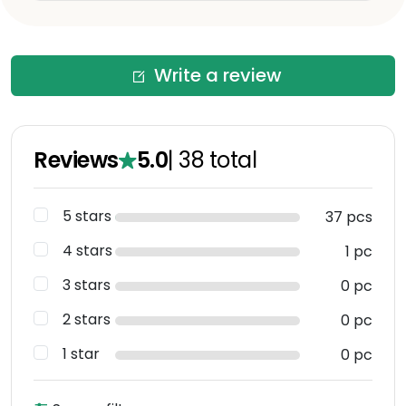
Write a review
Reviews
5.0
|
38
total
5 stars
37 pcs
4 stars
1 pc
3 stars
0 pc
2 stars
0 pc
1 star
0 pc