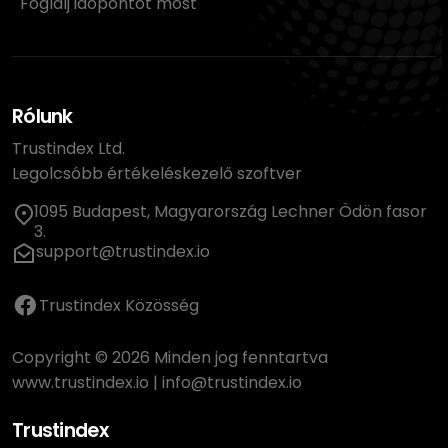
Foglalj időpontot most
Rólunk
Trustindex Ltd.
Legolcsóbb értékeléskezelő szoftver
1095 Budapest, Magyarország Lechner Ödön fasor
3.
support@trustindex.io
Trustindex Közösség
Copyright © 2026 Minden jog fenntartva
www.trustindex.io
|
info@trustindex.io
Trustindex