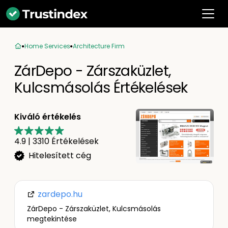
Home Services
Architecture Firm
ZárDepo - Zárszaküzlet,
Kulcsmásolás Értékelések
Kiváló értékelés
4.9
|
3310
Értékelések
Hitelesített cég
zardepo.hu
ZárDepo - Zárszaküzlet, Kulcsmásolás
megtekintése