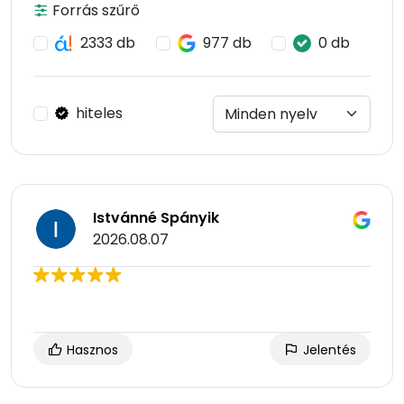
Forrás szűrő
2333 db
977 db
0 db
hiteles
Istvánné Spányik
2026.08.07
Hasznos
Jelentés