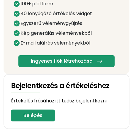
100+ platform
40 lenyűgöző értékelés widget
Egyszerű véleménygyűjtés
Kép generálás véleményekből
E-mail aláírás véleményekből
Ingyenes fiók létrehozása
Bejelentkezés a értékeléshez
Értékelés írásához itt tudsz bejelentkezni.
Belépés