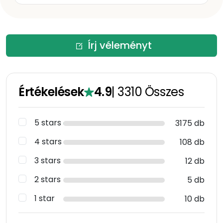
Írj véleményt
Értékelések
4.9
|
3310
Összes
5 stars
3175 db
4 stars
108 db
3 stars
12 db
2 stars
5 db
1 star
10 db