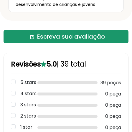
desenvolvimento de crianças e jovens
Escreva sua avaliação
Revisões
5.0
|
39
total
5 stars
39 peças
4 stars
0 peça
3 stars
0 peça
2 stars
0 peça
1 star
0 peça