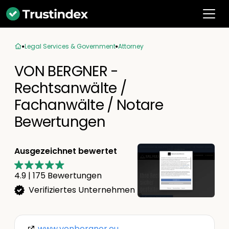
Legal Services & Government
Attorney
VON BERGNER -
Rechtsanwälte /
Fachanwälte / Notare
Bewertungen
Ausgezeichnet bewertet
4.9
|
175
Bewertungen
Verifiziertes Unternehmen
www.vonbergner.eu