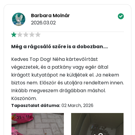
Barbara Molnár
2026.03.02
Még a rágcsáló szőre is a dobozban....
Kedves Top Dog! Néha kártevőírtást
végezzetek, és a patkány vagy egér által
kirágott kutyatápot ne küldjétek el. Ja nekem
biztos nem. Először és utoljára rendeltem innen.
Inkább megveszem drágábban máshol.
Köszönöm.
Tapasztalat dátuma:
02 March, 2026