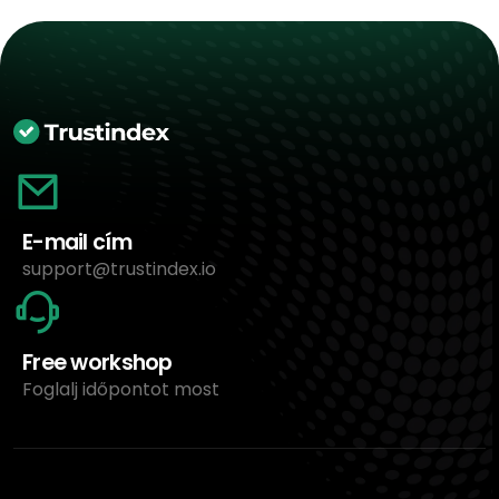
E-mail cím
support@trustindex.io
Free workshop
Foglalj időpontot most