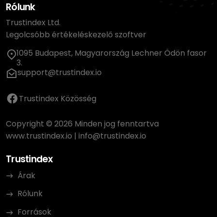
Rólunk
Trustindex Ltd.
Legolcsóbb értékeléskezelő szoftver
1095 Budapest, Magyarország Lechner Ödön fasor
3.
support@trustindex.io
Trustindex Közösség
Copyright © 2026 Minden jog fenntartva
www.trustindex.io
|
info@trustindex.io
Trustindex
Árak
Rólunk
Források