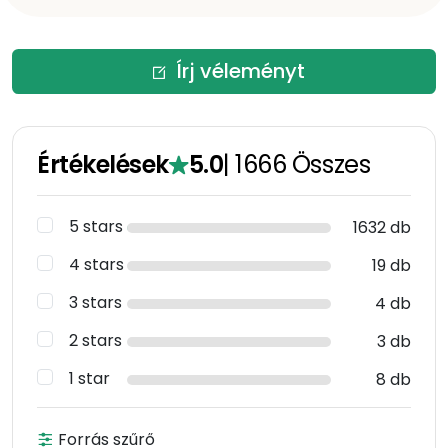
Írj véleményt
Értékelések
5.0
|
1666
Összes
5 stars
1632 db
4 stars
19 db
3 stars
4 db
2 stars
3 db
1 star
8 db
Forrás szűrő