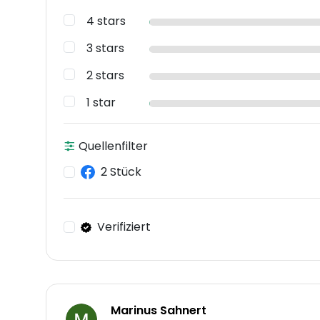
4 stars
3 stars
2 stars
1 star
Quellenfilter
2 Stück
Verifiziert
Marinus Sahnert