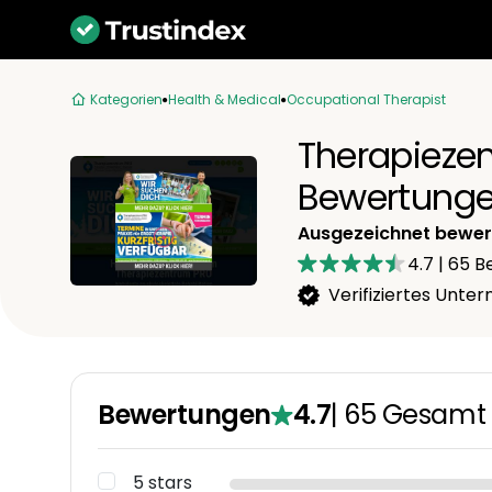
Kategorien
Health & Medical
Occupational Therapist
Therapiez
Bewertung
Ausgezeichnet bewer
4.7
|
65
Be
Verifiziertes Unt
Bewertungen
4.7
|
65
Gesamt
5 stars