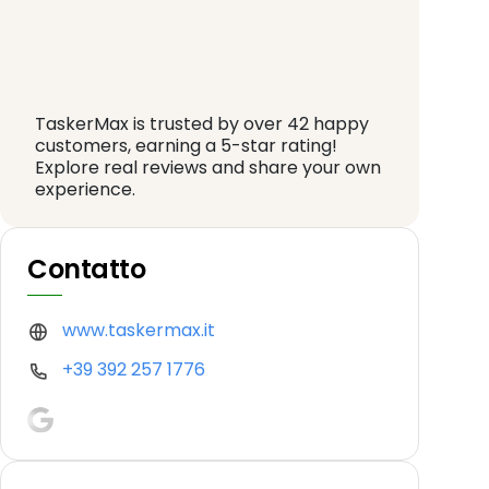
TaskerMax is trusted by over 42 happy
customers, earning a 5-star rating!
Explore real reviews and share your own
experience.
Contatto
www.taskermax.it
+39 392 257 1776