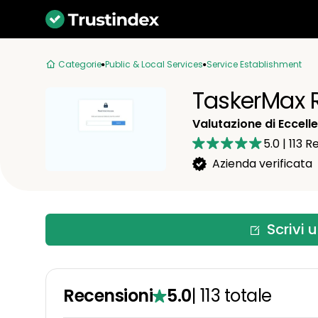
Categorie
Public & Local Services
Service Establishment
TaskerMax 
Valutazione di Eccell
5.0
|
113
Re
Azienda verificata
Scrivi 
Recensioni
5.0
|
113
totale