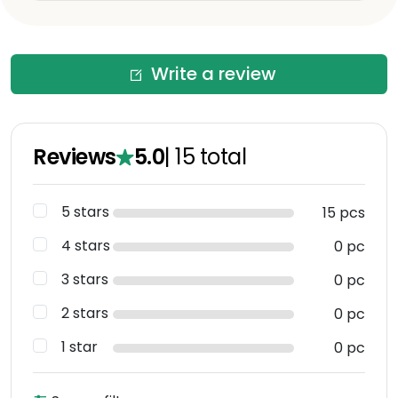
Write a review
Reviews
5.0
|
15
total
5 stars
15 pcs
4 stars
0 pc
3 stars
0 pc
2 stars
0 pc
1 star
0 pc