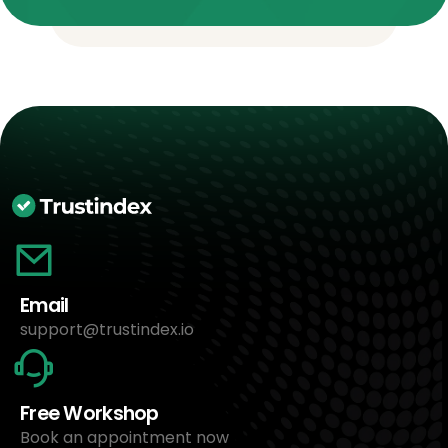
Email
support@trustindex.io
Free Workshop
Book an appointment now