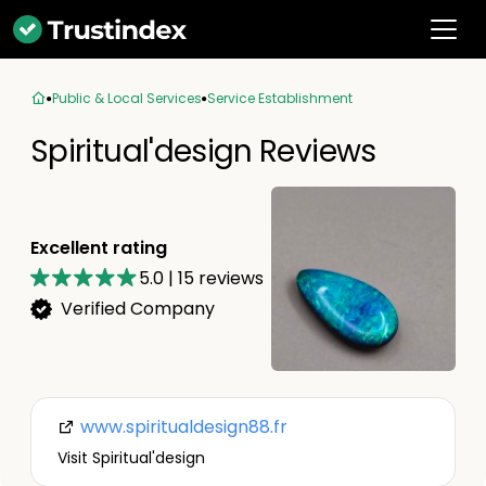
Public & Local Services
Service Establishment
Spiritual'design Reviews
Excellent rating
5.0
|
15
reviews
Verified Company
www.spiritualdesign88.fr
Visit Spiritual'design