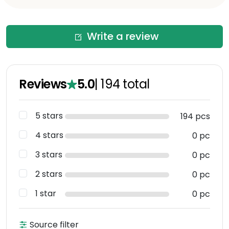
Write a review
Reviews
5.0
|
194
total
5 stars
194 pcs
4 stars
0 pc
3 stars
0 pc
2 stars
0 pc
1 star
0 pc
Source filter