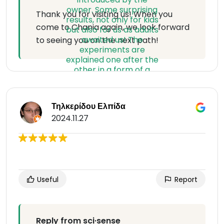
Thank you for visiting us! When you
come to Chania again, we look forward
to seeing you on the next path!
Τηλκερίδου Ελπίδα
2024.11.27
Useful
Report
Reply from sci·sense