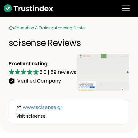
Education & Training
Learning Center
sci·sense Reviews
Excellent rating
5.0
|
59
reviews
Verified Company
www.scisense.gr
Visit sci·sense