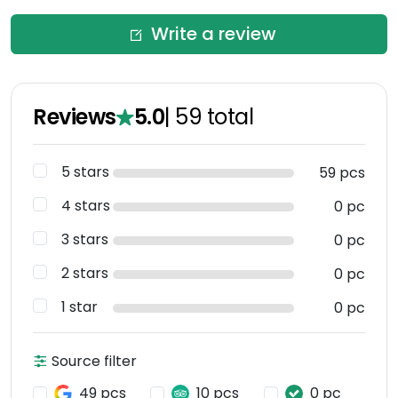
Write a review
Reviews
5.0
|
59
total
5 stars
59 pcs
4 stars
0 pc
3 stars
0 pc
2 stars
0 pc
1 star
0 pc
Source filter
49 pcs
10 pcs
0 pc