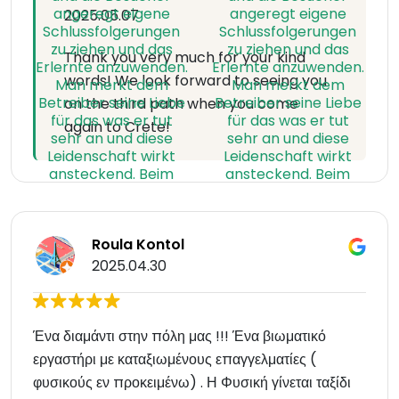
2025.05.07
Thank you very much for your kind
words! We look forward to seeing you
on the third path when you come
again to Crete!
Roula Kontol
2025.04.30
Ένα διαμάντι στην πόλη μας !!! Ένα βιωματικό
εργαστήρι με καταξιωμένους επαγγελματίες (
φυσικούς εν προκειμένω) . Η Φυσική γίνεται ταξίδι