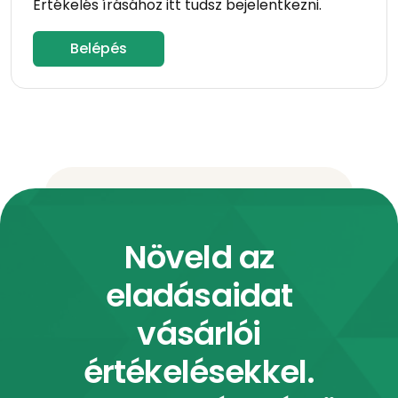
Értékelés írásához itt tudsz bejelentkezni.
Belépés
Növeld az
eladásaidat
vásárlói
értékelésekkel.