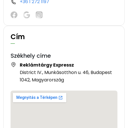
+36 1 272 1197
Cím
Székhely címe
Reklámtárgy Expressz
District IV., Munkásotthon u. 46, Budapest
1042, Magyarország