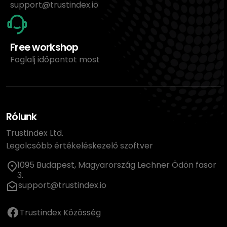
support@trustindex.io
Free workshop
Foglalj időpontot most
Rólunk
Trustindex Ltd.
Legolcsóbb értékeléskezelő szoftver
1095 Budapest, Magyarország Lechner Ödön fasor
3.
support@trustindex.io
Trustindex Közösség