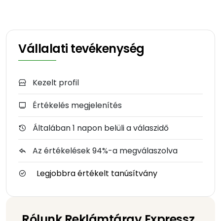
Vállalati tevékenység
Kezelt profil
Értékelés megjelenítés
Általában 1 napon belüli a válaszidő
Az értékelések 94%-a megválaszolva
Legjobbra értékelt tanúsítvány
Rólunk Reklámtárgy Expressz