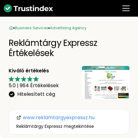
Business Services
Advertising Agency
Reklámtárgy Expressz
Értékelések
Kiváló értékelés
5.0
|
964
Értékelések
Hitelesített cég
www.reklamtargyexpressz.hu
Reklámtárgy Expressz megtekintése