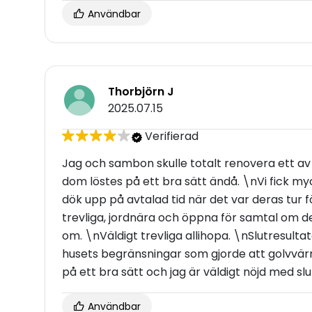
Användbar
Thorbjörn J
2025.07.15
Verifierad
Jag och sambon skulle totalt renovera ett 
dom löstes på ett bra sätt ändå. \nVi fick 
dök upp på avtalad tid när det var deras tur f
trevliga, jordnära och öppna för samtal om d
om. \nVäldigt trevliga allihopa. \nSlutresult
husets begränsningar som gjorde att golvvä
på ett bra sätt och jag är väldigt nöjd med s
Användbar