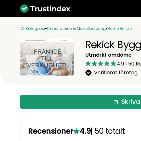
Kategorier
Construction & Manufacturing
Home Builder
Rekick Bygg
Utmärkt omdöme
4.9
|
50
Re
Verifierat företag
Skriva
Recensioner
4.9
|
50
totalt