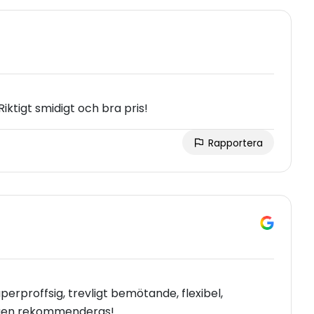
ktigt smidigt och bra pris!
Rapportera
rproffsig, trevligt bemötande, flexibel,
kligen rekommenderas!