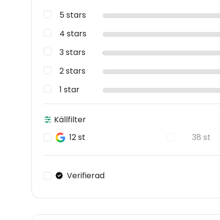
5 stars
4 stars
3 stars
2 stars
1 star
Källfilter
12 st
38 st
Verifierad