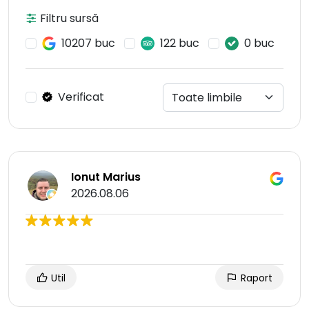
Filtru sursă
10207 buc
122 buc
0 buc
Verificat
Ionut Marius
2026.08.06
Util
Raport