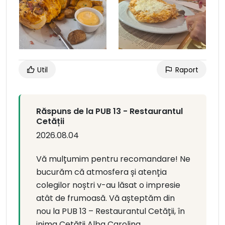
Util
Raport
Răspuns de la PUB 13 - Restaurantul
Cetății
2026.08.04
Vă mulțumim pentru recomandare! Ne
bucurăm că atmosfera și atenția
colegilor noștri v-au lăsat o impresie
atât de frumoasă. Vă așteptăm din
nou la PUB 13 – Restaurantul Cetății, în
inima Cetății Alba Carolina.