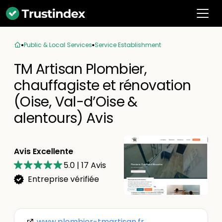
Public & Local Services
Service Establishment
TM Artisan Plombier,
chauffagiste et rénovation
(Oise, Val-d’Oise &
alentours) Avis
Avis Excellente
5.0
|
17
Avis
Entreprise vérifiée
www.plombier-tmartisan.fr