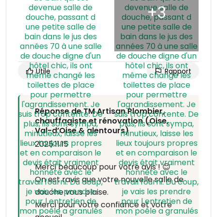
Utile
Rapport
Réponse de TM Artisan Plombier,
chauffagiste et rénovation (Oise,
Val-d’Oise & alentours)
2025.11.15
Merci beaucoup pour votre avis ! 😊
On est ravis que votre nouvelle salle de
douche vous plaise.
Merci pour votre confiance et votre