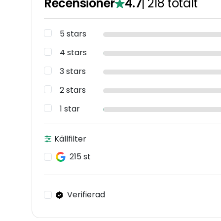
Recensioner
4.7
|
218
totalt
5 stars
4 stars
3 stars
2 stars
1 star
Källfilter
215 st
Verifierad