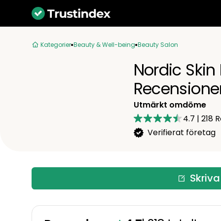
Kategorier
Beauty & Well-being
Beauty Salon
Nordic Skin
Recensione
Utmärkt omdöme
4.7
|
218
R
Verifierat företag
Skriva