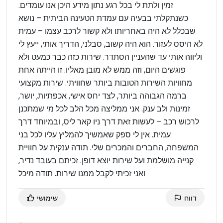
זמין ולתת לי בכל רגע נתון מידע היכן אנו עומדים.
כשנתקלתי בבעיה עם עמדת הטעינה הביתית – נושא
שבכלל לא היה באחריותו ולא קשור לרכב עצמו – עמית
לא היסס לעזור. הוא היה קשוב, סבלני, הדריך אותי, ייעץ לי
וליווה אותי עד שהעניין הסתדר. שירות כזה כבר כמעט ולא
פוגשים היום, וזה ממש לא מובן מאליו. זו הייתה אחת
מחוויות השירות הטובות ביותר שחוויתי. שירות מקצועי
ברמה הגבוהה ביותר, לצד יחס אישי, אכפתיות, יושר,
זמינות ולב ענק. אני ממליצה מכל הלב לכל מי שמתכנן
לרכוש רכב – לעשות זאת דרך ניו קאר ליס, ובמיוחד דרך
עמית. אין לי ספק שאמשיך להמליץ עליו לכל בני
המשפחה, החברים והמכרים שלי. תודה ענקית על חוויית
קנייה מושלמת ועל שירות יוצא דופן. זכיתם בעובד נדיר,
ואני זכיתי לקבל ממנו שירות. תודה מיכל
דווח
שימושי