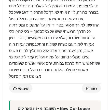
סבלני ואכפתי. עמית היה זמין לכל שאלה, הסביר כל פרט
בצורה ברורה, ליווה אותי לאורך כל התהליך ודאג שאקבל
את העסקה המתאימה ביותר עבורי, כולל טיפול
בטרייד-אין על המקסוס ומסירת ה-Aion החדשה. לאורך
כל הדרך הרגשתי שיש על מי לסמוך – בלי לחץ, בלי
הבטחות מיותרות, אלא עם הרבה מקצועיות, יושר ורצון
אמיתי לעזור. גם כשהיו שאלות והתלבטויות, עמית היה
קשוב, נתן מענה מהיר וגרם לכל התהליך להיות פשוט
ונעים. ממליץ בחום על עמית ועל ניו קאר ליס לכל מי
שמחפש שירות ברמה גבוהה, יחס אישי ואנשים שעומדים
מאחורי המילה שלהם. תודה רבה על חוויית שירות
מצוינת! תמיר פינטל
דווח
שימושי
תשובה מ-ניו קאר ליס - New Car Lease