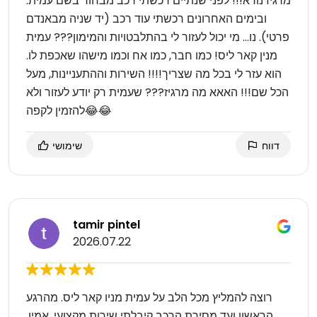
מרגיז נורא!!! לפני שנתיים רכשתי רכב מבחור בשם עמית.
ובימים האחרונים רכשתי עוד רכב (יד שניה מבאנדם
פרטי). נו… מי יכול לעזור לי בהתלבטויות והמימון??? עמית
מנין קאר ליס! כמו חבר, כמו אח וכמו מישהו שאכפת לו.
הוא עזר לי בכל מה שצריך!!!! השירות וההתעניינות, מעל
הכל שם!!! האאא מה מרגיז??? שעמית רק יודע לעזור ולא
להזמין לקפה😂😂
דווח
שימושי
tamir pintel
2026.07.22
רוצה להמליץ מכל הלב על עמית מניו קאר ליס. מהרגע
הראשון ועד מסירת הרכב קיבלתי שירות מקצועי, אמין,