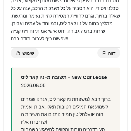
מסירת הרכב העניק לי שירות פשוט מטורף מקצועי, אדיב,
סבלני ויסודי. הוא הסביר על כל מערכות הרכב, ענה על כל
שאלה בחיוך, וגרם לחוויית המסירה להיות נעימה ומרגשת.
ממליץ בחום על ניו קאר ליס, ובמיוחד על עמית ואבירן.
שירות ברמה גבוהה, יחס אישי אמיתי וחוויית קנייה
שפשוט כיף לעבור. תודה רבה!
דווח
שימושי
תשובה מ-ניו קאר ליס - New Car Lease
2026.08.05
ברוך הבא למשפחת ניו קאר ליס, אנחנו שמחים
לשמוע את המילים הטובות האלו, אבירן ועמית
לחלוטין תמיד נותנים את השירות הVIP הזה
שדיברת אליו!
סע בדרכים טובות ומקווים להיפגש בשמחות