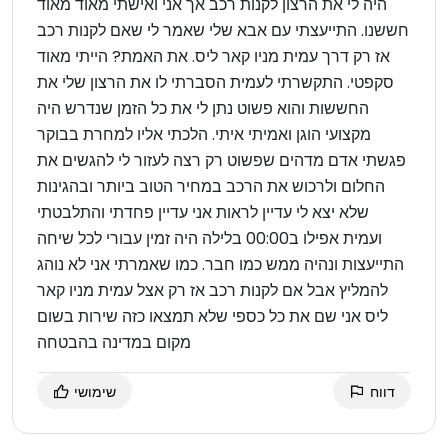
היה לי את הרצון לקנות רכב אך אני ואישתי מאוד מאוד
חששנו. התייעצתי עם אבא שלי שאמר לי שאם לקנות רכב
אז רק דרך עמית מניו קאר ליס. את האמת? הייתי מאוד
סקפטי. התקשרתי לעמית הסברתי לו את הרצון שלי את
החששות והוא פשוט נתן לי את כל הזמן שנדרש היה
מקצועי הוגן ואמיתי איתי. הלכתי אליו למחרת בבוקר
פגשתי אדם מדהים שפשוט רק רצה לעזור לי להגשים את
החלום ולרכוש את הרכב במחיר הטוב ביותר ובהגינות
שלא יצא לי עדיין לראות אני עדיין פחדתי והתלבטתי
ועמית אפילו ב00:00 בלילה היה זמין עבורי לכל שיחה
התייעצות ונהיה ממש כמו חבר. כמו שאמרתי אני לא נוהג
להמליץ אבל אם לקנות רכב אז רק אצל עמית מניו קאר
ליס אני שם את כל כספי שלא תמצאו כזה שירות בשום
מקום במדינה בהבטחה
דווח
שימושי