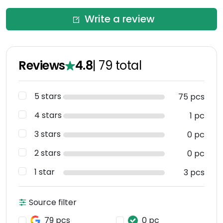
Write a review
Reviews
4.8
|
79
total
5 stars
75 pcs
4 stars
1 pc
3 stars
0 pc
2 stars
0 pc
1 star
3 pcs
Source filter
79 pcs
0 pc