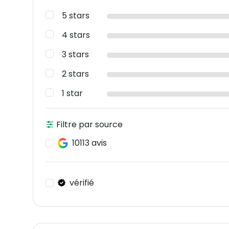
5 stars
4 stars
3 stars
2 stars
1 star
Filtre par source
10113 avis
vérifié