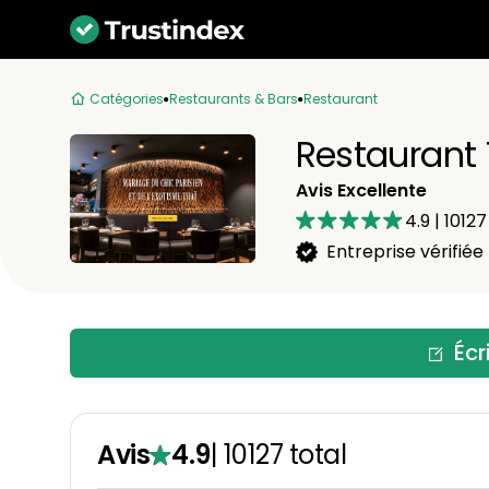
Catégories
Restaurants & Bars
Restaurant
Restaurant
Avis Excellente
4.9
|
10127
Entreprise vérifiée
Écr
Avis
4.9
|
10127
total