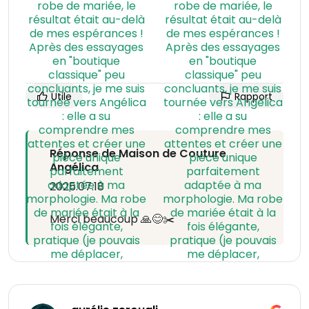
Utile
Rapport
Réponse de Maison de Couture
Angélica
2025.07.18
Merci beaucoup 🙏😊✂️