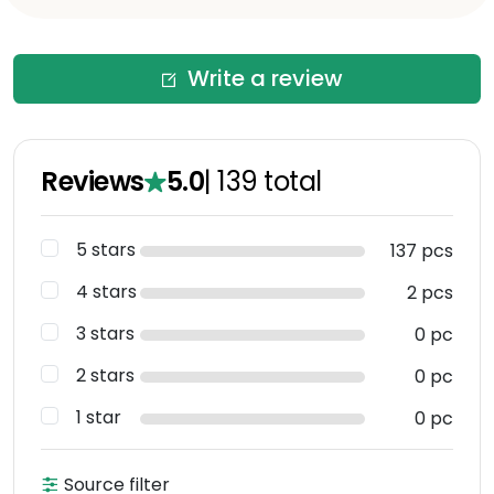
Write a review
Reviews
5.0
|
139
total
5 stars
137 pcs
4 stars
2 pcs
3 stars
0 pc
2 stars
0 pc
1 star
0 pc
Source filter