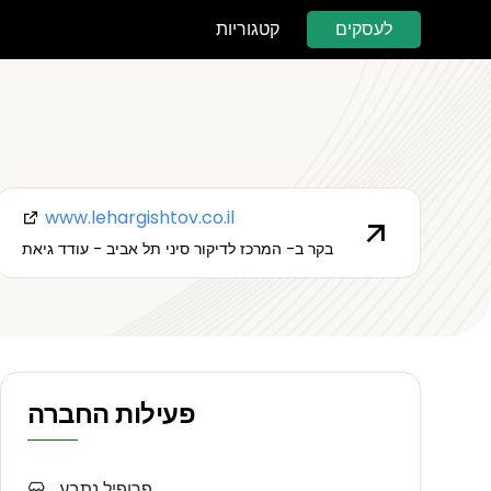
לעסקים
קטגוריות
www.lehargishtov.co.il
בקר ב- המרכז לדיקור סיני תל אביב - עודד גיאת
פעילות החברה
פרופיל נתבע