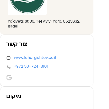
Ya'avets St 30, Tel Aviv-Yafo, 6525832,
Israel
צור קשר
www.lehargishtov.co.il
+972 50-724-8101
מיקום