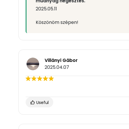
műanyag hegesztés.
2025.05.11
Köszönöm szépen!
Villányi Gábor
2025.04.07
Useful