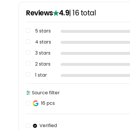
Reviews
4.9
|
16
total
5 stars
4 stars
3 stars
2 stars
1 star
Source filter
16 pcs
Verified