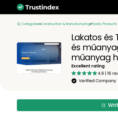
Categories
Construction & Manufacturing
Plastic Products
Lakatos és 
és műanyag
műanyag he
Excellent rating
4.9
|
16
re
Verified Company
Wri