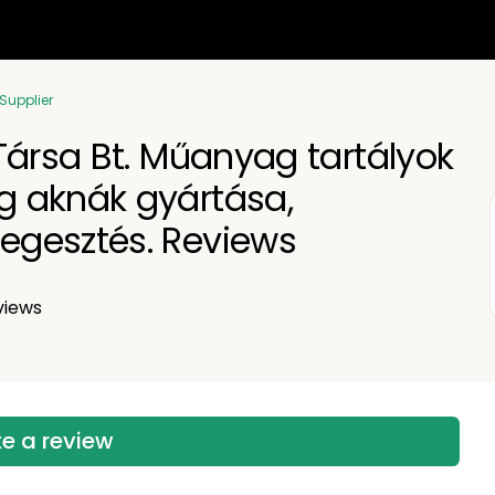
 Supplier
Társa Bt. Műanyag tartályok
 aknák gyártása,
gesztés. Reviews
views
te a review