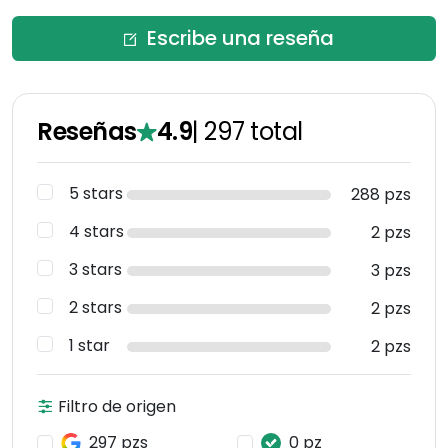
Escribe una reseña
Reseñas
4.9
|
297
total
5 stars
288 pzs
4 stars
2 pzs
3 stars
3 pzs
2 stars
2 pzs
1 star
2 pzs
Filtro de origen
297 pzs
0 pz