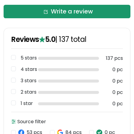
Write a review
Reviews
5.0
|
137
total
5 stars
137 pcs
4 stars
0 pc
3 stars
0 pc
2 stars
0 pc
1 star
0 pc
Source filter
53 pcs
84 pcs
0 pc