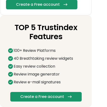
Create a Free account
TOP 5 Trustindex
Features
100+ Review Platforms
40 Breathtaking review widgets
Easy review collection
Review image generator
Review e-mail signatures
Create a Free account