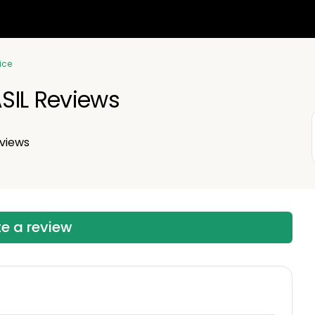
ice
SIL Reviews
views
te a review