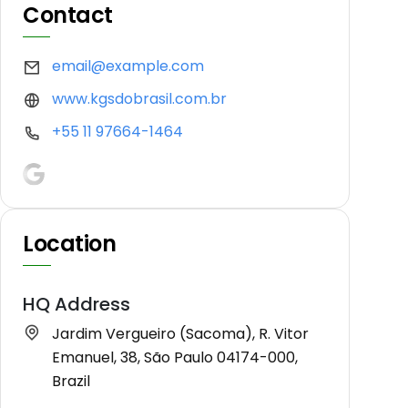
Contact
email@example.com
www.kgsdobrasil.com.br
+55 11 97664-1464
Location
HQ Address
Jardim Vergueiro (Sacoma), R. Vitor
Emanuel, 38, São Paulo 04174-000,
Brazil