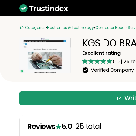
Categories
Electronics & Technology
Computer Repair Serv
KGS DO BRA
Excellent rating
5.0
|
25
re
Verified Company
Wri
Reviews
5.0
|
25
total