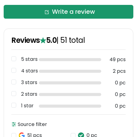
Write a review
Reviews
5.0
|
51
total
5 stars
49 pcs
4 stars
2 pcs
3 stars
0 pc
2 stars
0 pc
1 star
0 pc
Source filter
51 pcs
0 pc