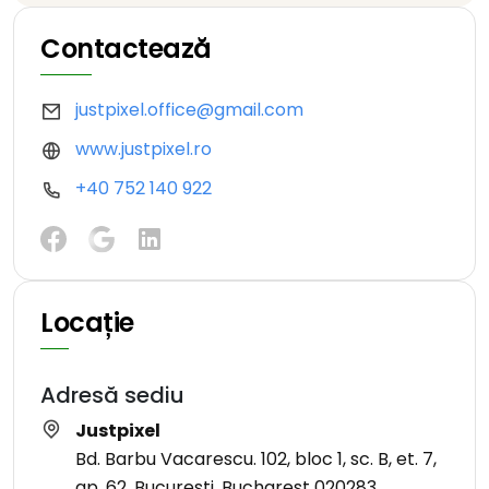
Contactează
justpixel.office@gmail.com
www.justpixel.ro
+40 752 140 922
Locație
Adresă sediu
Justpixel
Bd. Barbu Vacarescu. 102, bloc 1, sc. B, et. 7,
ap. 62, București, Bucharest 020283,