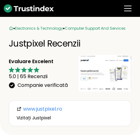
Electronics & Technology
Computer Support And Services
Justpixel Recenzii
Evaluare Excelent
5.0
|
65
Recenzii
Companie verificată
www.justpixel.ro
Vizitați Justpixel