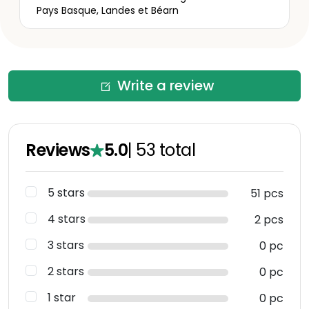
Pays Basque, Landes et Béarn
Write a review
Reviews
5.0
|
53
total
5 stars
51 pcs
4 stars
2 pcs
3 stars
0 pc
2 stars
0 pc
1 star
0 pc