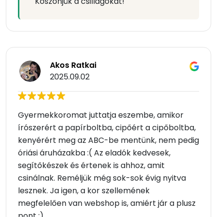
Köszönjük a csillagokat!
Akos Ratkai
2025.09.02
Gyermekkoromat juttatja eszembe, amikor
írószerért a papírboltba, cipőért a cipőboltba,
kenyérért meg az ABC-be mentünk, nem pedig
óriási áruházakba :( Az eladók kedvesek,
segítőkészek és értenek is ahhoz, amit
csinálnak. Reméljük még sok-sok évig nyitva
lesznek. Ja igen, a kor szellemének
megfelelően van webshop is, amiért jár a plusz
pont :)