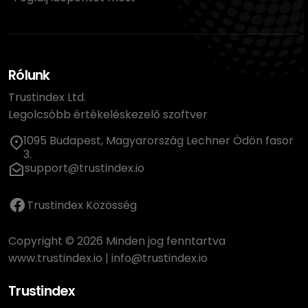
Rólunk
Trustindex Ltd.
Legolcsóbb értékeléskezelő szoftver
1095 Budapest, Magyarország Lechner Ödön fasor
3.
support@trustindex.io
Trustindex Közösség
Copyright © 2026 Minden jog fenntartva
www.trustindex.io
|
info@trustindex.io
Trustindex