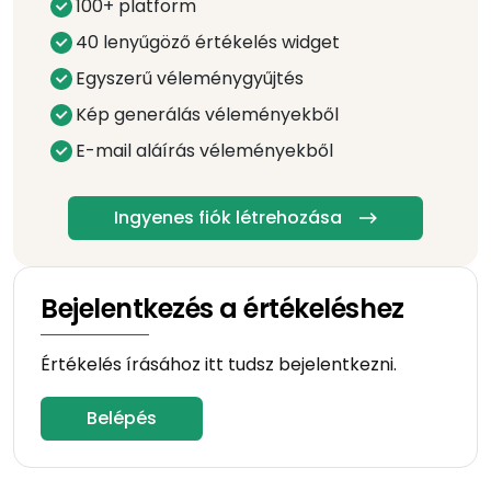
100+ platform
40 lenyűgöző értékelés widget
Egyszerű véleménygyűjtés
Kép generálás véleményekből
E-mail aláírás véleményekből
Ingyenes fiók létrehozása
Bejelentkezés a értékeléshez
Értékelés írásához itt tudsz bejelentkezni.
Belépés