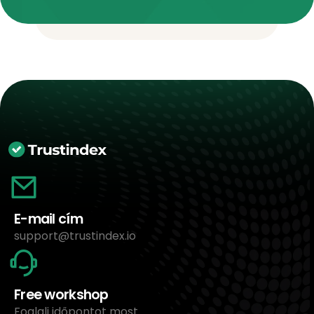
E-mail cím
support@trustindex.io
Free workshop
Foglalj időpontot most