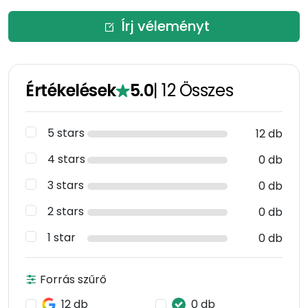
Írj véleményt
Értékelések
5.0
|
12
Összes
5 stars
12 db
4 stars
0 db
3 stars
0 db
2 stars
0 db
1 star
0 db
Forrás szűrő
12 db
0 db